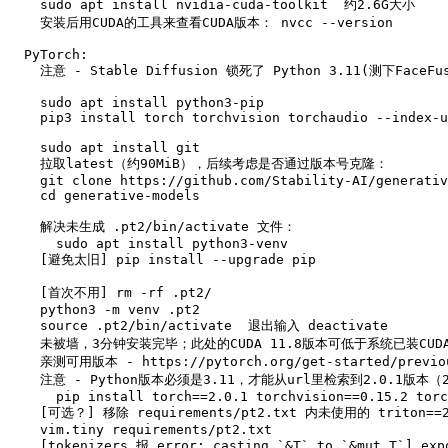
    sudo apt install nvidia-cuda-toolkit  约2.6G大小

    安装后用CUDA的工具来查看CUDA版本： nvcc --version

  PyTorch:

    注意 - Stable Diffusion 锁死了 Python 3.11(测下FaceFusion的Python 3.12) + torch==2.0.1 版本！

    sudo apt install python3-pip

    pip3 install torch torchvision torchaudio --index-url https://download.pytorch.org/whl/cu124

    sudo apt install git

    拉取latest（约90MiB），后续考虑是否通过版本号克隆：

    git clone https://github.com/Stability-AI/generative-models.git

    cd generative-models

    解决未生成 .pt2/bin/activate 文件：

      sudo apt install python3-venv

    [避免太旧] pip install --upgrade pip

    [首次不用] rm -rf .pt2/

    python3 -m venv .pt2

    source .pt2/bin/activate  退出输入 deactivate

    未被墙，3分钟安装完毕；此处的CUDA 11.8版本可低于系统已装CUDA版本；cu124 找不到 torchaudio 包

    亲测可用版本 - https://pytorch.org/get-started/previous-versions/#linux-and-windows-26

    注意 - Python版本必须是3.11，才能从url里检索到2.0.1版本（2G大小）：

      pip install torch==2.0.1 torchvision==0.15.2 torchaudio==2.0.2 --index-url https://download.pytorch.org/whl/cu118

    [可选？] 移除 requirements/pt2.txt 内未使用的 triton==2.0.0 行 https://github.com/Stability-AI/generative-models/issues/41

    vim.tiny requirements/pt2.txt

    [tokenizers 报 error: casting `&T` to `&mut T`] export RUSTFLAGS="-A invalid_reference_casting"
