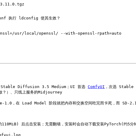
le Diffusion 3.5 Medium；UI 首选 
ComfyUI
，次选 Stable D
？）、只线上服务的Midjourney
