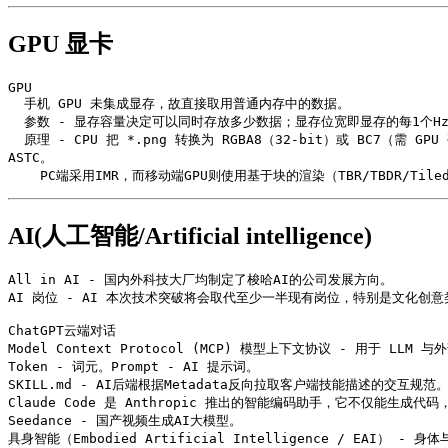
GPU 显卡
GPU

  手机 GPU 未集成显存，故直接取用普通内存中的数据。

  参数 - 显存容量决定可以同时存放多少数据；显存位宽即显存的每1个Hz传递多少数据，主流为 256-bit。

  原理 - CPU 把 *.png 转换为 RGBA8（32-bit）或 BC7（需 GPU 硬解支持） 后，放显存（VRAM）里交由 GPU 渲染；PC 最强的 VRAM Compressed（显存压缩）格式是专利未过期的 BC7，移动端则为免费的 
ASTC。

    PC端采用IMR，而移动端GPU则使用基于块的渲染（TBR/TBDR/T
AI(人工智能/Artificial intelligence)
All in AI - 国内外科技大厂均制定了梭哈AI的公司发展方向。

AI 岗位 - AI 本次技术突破将会取代至少一半现有岗位，特别是文化创意类
ChatGPT云端对话

Model Context Protocol (MCP) 模型上下文协议 - 用于 LL
Token - 词元。Prompt - AI 提示词。

SKILL.md - AI后端根据Metadata反向拉取客户端技能描述的交互规范。
Claude Code 是 Anthropic 推出的智能编码助手，它不仅能生成
Seedance - 国产视频生成AI大模型。

具身智能（Embodied Artificial Intelligence / EAI） - 