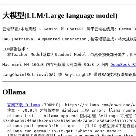
大模型(LLM/Large language model)
云端部署/本地离线 - Gemini 和 ChatGPT 属于云端在线用; Gemma 3
RAG（Retrieval Augmented Generation，检索增强生成
LLM蒸馏技术：

  将Teacher Model蒸馏为Student Model，虽然会损失部分能力，但可使其硬件要求降低；国内比较火的DeepSeek-R1即为蒸馏模型。

Mac mini M4 16GiB 内存丐版最大可部署 9GiB 大小的 
DeepSeek-R
LangChain(RetrievalQA) 或 AnythingLLM 通过RAG技术投喂知识库 
Ollama
官网下载 Ollama
（700MiB） https://ollama.com/download/wi
  注意 - v0.9.4 之前版本在 Windows 上报 Error: llama runner process has terminated: exit status 2

  ollama list    ollama app.exe 图标右键 Settings 可指定 OLLAMA_MODELS 位置 C:\Users\pc\.ollama\models\blobs\sha256-
57c9b4a897df8d1ba26a152eb7b98e8dc743e21a5d5492f81832705
  ollama pull gemma3:1b-it-qat    用 1G 小模型测试下是否被墙（河南联通亲测未墙但后半程限速200KB/s，可通过Ctrl+C断开多次重复用前半程全速下载）。

  ollama run gemma3:1b-it-qat "What's your name?"

  [需拉取支持多模态的模型] ollama run gemma3 "caption this image /Users/$USER/Desktop/surprise.png"
