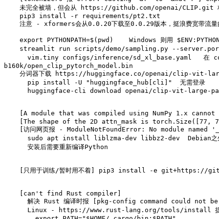
    未完全被墙，但会从 https://github.com/openai/CLIP.git 构建，拉取失败就多试几次；或改为 https://gh-proxy.com/https://github.com/openai/CLIP.git

    pip3 install -r requirements/pt2.txt

    注意 - xformers会从0.0.20下载至0.0.29版本，挺浪费宽带流量的！

    export PYTHONPATH=$(pwd)    Windows 则用 $ENV:PYTHONPATH=$PWD

    streamlit run scripts/demo/sampling.py --server.port 12345    选中 SDXL-base-1.0 勾上 Load Model 或指定目录：

      vim.tiny configs/inference/sd_xl_base.yaml   在 conditioner_config 中 version 值 laion2b_s39b_b160k 改为 /home/aw/sd/CLIP-ViT-bigG-14-laion2B-39B-
b160k/open_clip_pytorch_model.bin

    分词器下载 https://huggingface.co/openai/clip-vit-large-patch14 放入 generative-models/openai/clip-vit-large-patch14/model.safetensors 等十几个文件

      pip install -U "huggingface_hub[cli]"  无需登录

      huggingface-cli download openai/clip-vit-large-patch14 --local-dir hf-dir

    [A module that was compiled using NumPy 1.x cannot be run in NumPy 2.1.0 as it may crash.]降版本 - pip install numpy==1.26.4

    [The shape of the 2D attn_mask is torch.Size([77, 77]), but should be (1, 1)] pip install open-clip-torch==2.24.0

    [访问网页报 - ModuleNotFoundError: No module named '_bz2'、'_lzma']

      sudo apt install liblzma-dev libbz2-dev  Debian之外包名为bzip2-devel？

      安装后需要重新编译Python

    [只用于训练/暂时用不着] pip3 install -e git+https://github.com/Stability-AI/datapipelines.git@main#egg=sdata

    [can't find Rust compiler]

      解决 Rust 编译时报 [pkg-config command could not be found.] sudo apt install pkg-config

      Linux - https://www.rust-lang.org/tools/install 提问回车选择 1) Proceed with standard installation

        export PATH="$HOME/.cargo/bin:$PATH"
