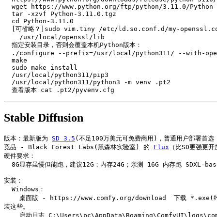
  wget https://www.python.org/ftp/python/3.11.0/Python-3.11.0.tgz

  tar -xzvf Python-3.11.0.tgz

  cd Python-3.11.0

  [可省略？]sudo vim.tiny /etc/ld.so.conf.d/my-openssl.conf 执行 ldconfig 使其生效？

    /usr/local/openssl/lib

  指定安装目录，否则会覆盖本机Python版本：

  ./configure --prefix=/usr/local/python311/ --with-openssl=/usr/local/openssl/ --with-openssl-rpath=auto

  make

  sudo make install

  /usr/local/python311/pip3

  /usr/local/python311/python3 -m venv .pt2

  查看版本 cat .pt2/pyvenv.cfg
Stable Diffusion
版本：最新版为 
SD 3.5
(不足100万美元可免费商用)，普通用户部署首选 Stab
竞品 - Black Forest Labs(黑森林实验室) 的 
Flux
（比SD更强更开放
硬件要求：

  8G显存虽慢但能跑，建议12G；内存24G；亲测 16G 内存跑 SDXL-base-1.0，在 Load Model 阶段就把内存和交换空间吃完而卡死，而 SD-2.1-768 渲染出图只占用 8G 内存。

安装：

  Windows：

    桌面版 - https://www.comfy.org/download  下载 *.exe(约110MiB) 后点击安装；无需翻墙，安装时会自动下载安装PyTorch(约5分钟)、CUDA、Python（*.exe 已内置3.12），非 *.exe 方式则需手动安
装这些。

    启动日志 C:\Users\pc\AppData\Roaming\ComfyUI\logs\comfyui.log
