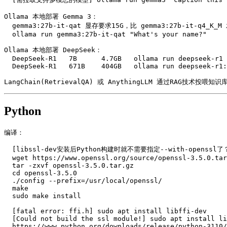
Ollama 本地部署 Gemma 3：

  gemma3:27b-it-qat 显存要求15G，比 gemma3:27b-it-q4_K_M 发布晚，质量更好；端侧可用 Gemma 3n E2B 和 Gemma 3n E4B。

  ollama run gemma3:27b-it-qat "What's your name?"

Ollama 本地部署 DeepSeek：

  DeepSeek-R1	7B	4.7GB	ollama run deepseek-r1

  DeepSeek-R1	671B	404GB	ollama run deepseek-r1:671b

LangChain(RetrievalQA) 或 AnythingLLM 通过RAG技术投喂知识库 
Python
编译：

  [libssl-dev安装后Python构建时就不需要指定--with-openssl了？]

  wget https://www.openssl.org/source/openssl-3.5.0.tar.gz

  tar -zxvf openssl-3.5.0.tar.gz

  cd openssl-3.5.0

  ./config --prefix=/usr/local/openssl/

  make

  sudo make install

  [fatal error: ffi.h] sudo apt install libffi-dev

  [Could not build the ssl module!] sudo apt install libssl-dev

  https://www.python.org/downloads/release/python-3110/
