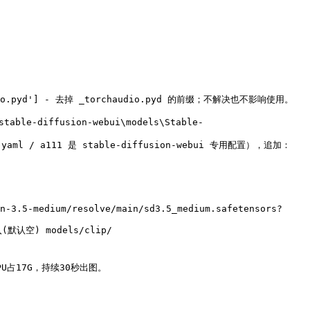
认空) models/clip/
