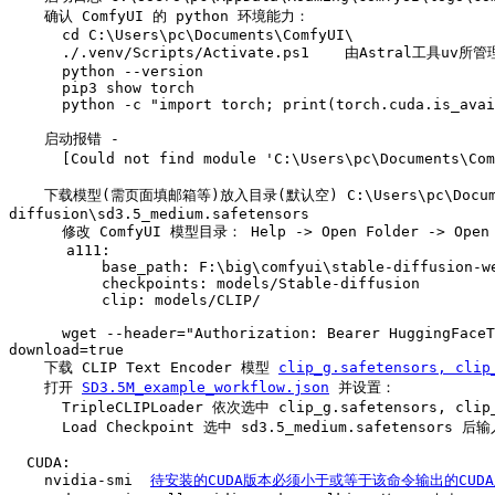
    确认 ComfyUI 的 python 环境能力：

      cd C:\Users\pc\Documents\ComfyUI\

      ./.venv/Scripts/Activate.ps1    由Astral工具uv所管理

      python --version

      pip3 show torch

      python -c "import torch; print(torch.cuda.is_available())"

    启动报错 - 

      [Could not find module 'C:\Users\pc\Documents\ComfyUI\.venv\Lib\site-packages\torchaudio\lib\libtorchaudio.pyd'] - 去掉 _torchaudio.pyd 的前缀；不解决也不影响使用。

    下载模型(需页面填邮箱等)放入目录(默认空) C:\Users\pc\Documents\ComfyUI\models\checkpoints\ 或自定义 F:\big\comfyui\stable-diffusion-webui\models\Stable-
diffusion\sd3.5_medium.safetensors

a111:

    base_path: F:\big\comfyui\stable-diffusion-webui

    checkpoints: models/Stable-diffusion

    clip: models/CLIP/
      wget --header="Authorization: Bearer HuggingFaceToken" https://huggingface.co/stabilityai/stable-diffusion-3.5-medium/resolve/main/sd3.5_medium.safetensors?
download=true

    下载 CLIP Text Encoder 模型 
clip_g.safetensors, clip
    打开 
SD3.5M_example_workflow.json
 并设置：

      TripleCLIPLoader 依次选中 clip_g.safetensors, clip_l.safetensors, t5xxl_fp16.safetensors

      Load Checkpoint 选中 sd3.5_medium.safetensors 后输入提示词（仅支持English），点击 Queue 进行生图，会占内存14.6G，GPU占17G，持续30秒出图。

  CUDA:

    nvidia-smi  
待安装的CUDA版本必须小于或等于该命令输出的CUD