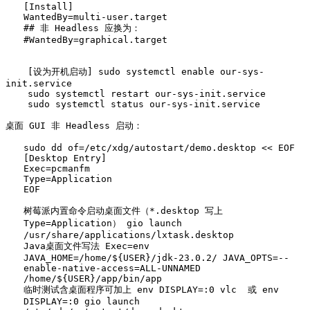
[Install]

WantedBy=multi-user.target

## 非 Headless 应换为：

    [设为开机启动] sudo systemctl enable our-sys-
init.service

    sudo systemctl restart our-sys-init.service

    sudo systemctl status our-sys-init.service

sudo dd of=/etc/xdg/autostart/demo.desktop << EOF

[Desktop Entry]

Exec=pcmanfm

Type=Application

EOF

树莓派内置命令启动桌面文件（*.desktop 写上 
Type=Application） gio launch 
/usr/share/applications/lxtask.desktop

Java桌面文件写法 Exec=env 
JAVA_HOME=/home/${USER}/jdk-23.0.2/ JAVA_OPTS=--
enable-native-access=ALL-UNNAMED 
/home/${USER}/app/bin/app

临时测试含桌面程序可加上 env DISPLAY=:0 vlc  或 env 
DISPLAY=:0 gio launch 