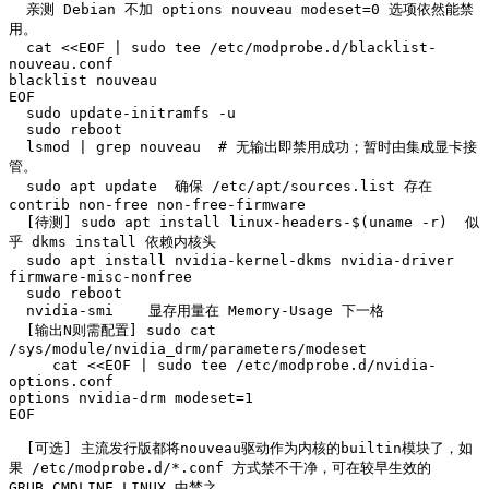
  亲测 Debian 不加 options nouveau modeset=0 选项依然能禁
用。

  cat <<EOF | sudo tee /etc/modprobe.d/blacklist-
nouveau.conf

blacklist nouveau

EOF

  sudo update-initramfs -u

  sudo reboot

  lsmod | grep nouveau  # 无输出即禁用成功；暂时由集成显卡接
管。

  sudo apt update  确保 /etc/apt/sources.list 存在 
contrib non-free non-free-firmware

  [待测] sudo apt install linux-headers-$(uname -r)  似
乎 dkms install 依赖内核头

  sudo apt install nvidia-kernel-dkms nvidia-driver 
firmware-misc-nonfree

  sudo reboot

  nvidia-smi    显存用量在 Memory-Usage 下一格

  [输出N则需配置] sudo cat 
/sys/module/nvidia_drm/parameters/modeset

     cat <<EOF | sudo tee /etc/modprobe.d/nvidia-
options.conf

options nvidia-drm modeset=1

EOF

  [可选] 主流发行版都将nouveau驱动作为内核的builtin模块了，如
果 /etc/modprobe.d/*.conf 方式禁不干净，可在较早生效的 
GRUB_CMDLINE_LINUX 中禁之。
