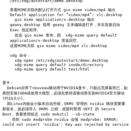
/etc/xdg/autostart/demo.desktop

查看MIME关联的默认打开方式 gio mime video/mp4 输出 
Default application for “video/mp4”: vlc.desktop

  gio mime application/x-desktop 输出 
geany.desktop 指用 geany 文本编辑器打开，并非直接启动 
Exec 指定程序。

  首选 gio mime 查询，因  xdg-mime query default 
application/x-desktop 竟返回空。

设置MIME关联 gio mime video/mp4 vlc.desktop

xdg 命令：

  xdg-open /etc/xdg/autostart/demo.desktop  

  xdg-mime query default inode/directory

  xdg-mime query default text/html
显卡：

  Debian自带了nouveau驱动用于NVIDIA显卡，只能点亮屏幕而已，如
果想安装CUDA或使用大模型，必须先禁掉该驱动再安装NVIDIA官方驱动
(约1G大小)。  

  因Linux内核会小版本自动升级，DKMS 管理的 nvidia 模块需要重
新签名，故必须导入 DKMS 公钥，或暂时禁用 UEFI 的 Secure 
Boot，查看禁用状态 sudo mokutil --sb-state

    否则 sudo modprobe nvidia 会报 modprobe: ERROR: 
could not insert 'nvidia': Key was rejected by service
