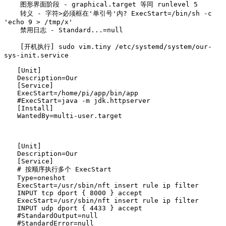
    图形界面阶段 - graphical.target 等同 runlevel 5

    转义 - 字符>必须框在'单引号'内? ExecStart=/bin/sh -c 
'echo 9 > /tmp/x'

    禁用日志 - Standard...=null

    [开机执行] sudo vim.tiny /etc/systemd/system/our-
[Unit]

Description=Our

[Service]

ExecStart=/home/pi/app/bin/app

#ExecStart=java -m jdk.httpserver

[Install]

[Unit]

Description=Our

[Service]

# 按顺序执行多个 ExecStart

Type=oneshot

ExecStart=/usr/sbin/nft insert rule ip filter 
INPUT tcp dport { 8000 } accept

ExecStart=/usr/sbin/nft insert rule ip filter 
INPUT udp dport { 4433 } accept

#StandardOutput=null

#StandardError=null
