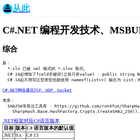
从此
C#.NET 编程开发技术、MSBU
综合
新：

  *.sln 已被 xml 格式的 *.slnx 取代。

  C# 14起增加了field关键词(之前只有value) - public string Name{ get; set => field = value ?? throw new ArgumentNullException(nameof(value)); }

  C# 14起不用写泛型类型也能使用 nameof(List<>) 输出为 List；对象不为null时才执行“=”符号右侧表达式（即左短路） userInfo?.Name = method(userInfo);

C#.NET网络通讯TCP、UDP、Socket
类库：

  SHA256等算法工具库 - https://github.com/ron4fun/SharpHash

.NET框架对应C#语言版本
目标
版本
C# 语言版本的默认值
.NET
9.x
C# 13