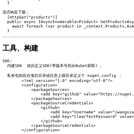
  }

流式响应下载：

  [HttpGet("products")]

  public async IAsyncEnumerable<Product> GetProductsAsync() {

    await foreach (var product in _context.Products.AsAsyncEnumerable()) { yield return product; }

工具、构建
SDK:

  内建SDK 
 或自定义SDK(带版本号则从NuGet获取) 
。

  私有包则应在项目目录或任意上级目录定义个 nuget.config ：

        <?xml version="1.0" encoding="utf-8"?>

        <configuration>

            <packageSources>

                <add key="github" value="https://nuget.pkg.github.com/iwangxiaodong/index.json" />

            </packageSources>

            <packageSourceCredentials>

                <github>

                    <add key="Username" value="iwangxiaodong" />

                    <add key="ClearTextPassword" value="apiKey" />

                </github>

            </packageSourceCredentials>

        </configuration>
