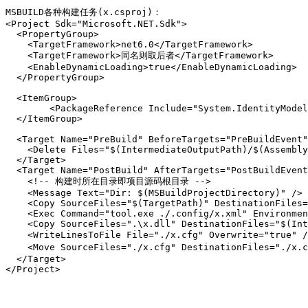
MSBUILD各种构建任务(x.csproj)：

<Project Sdk="Microsoft.NET.Sdk">

  <PropertyGroup>

    <TargetFramework>net6.0</TargetFramework>

    <TargetFramework>同名则取后者</TargetFramework>

    <EnableDynamicLoading>true</EnableDynamicLoading>

  </PropertyGroup>

  <ItemGroup>

        <PackageReference Include="System.IdentityModel.Tokens.Jwt" Version="8.0.2" />

  </ItemGroup>

  <Target Name="PreBuild" BeforeTargets="PreBuildEvent" Condition=" '$(Configuration)' == 'ExportRelease' ">

    <Delete Files="$(IntermediateOutputPath)/$(AssemblyName).dll" />

  </Target>

  <Target Name="PostBuild" AfterTargets="PostBuildEvent" Condition=" '$(Configuration)' == 'ExportRelease' ">

    <!-- 构建时所在目录即项目源码根目录 -->

    <Message Text="Dir: $(MSBuildProjectDirectory)" />

    <Copy SourceFiles="$(TargetPath)" DestinationFiles=".\x.dll" SkipUnchangedFiles="true" />

    <Exec Command="tool.exe ./.config/x.xml" EnvironmentVariables="x=$(x);y=$(y)" />

    <Copy SourceFiles=".\x.dll" DestinationFiles="$(IntermediateOutputPath)/$(AssemblyName).dll" SkipUnchangedFiles="true" />

    <WriteLinesToFile File="./x.cfg" Overwrite="true" /><!-- 创建或清空文件 -->

    <Move SourceFiles="./x.cfg" DestinationFiles="./x.cfg-bak" /><!-- SourceFiles若不存在则报错！？ -->

  </Target>

</Project>
