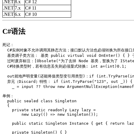
.NET
8.x
C# 12
.NET
7.x
C# 11
.NET
6.x
C# 10
C#语法
死记：

  C#实例对象不允许调用其静态方法；接口默认方法也必须转换为所在接口后方能调用。

  基类调子类方法： 基类 public virtual void OnEnter() { } 子类 public override void OnEnter()

  过时废弃标注：[Obsolete("为了去掉 Node 基类，暂换为了 IState 接口。")] class X { }

  C#转换类型时，若有信息丢失则必须显式转换: int a=(int)0.1;

  out就地声明变量(还能将值类型变引用类型)：if (int.TryParse(input, out var result)) { WriteLine(result); }

  弃元（Discard）特性： if (int.TryParse("123", out _)) { }

    _ = input ?? throw new ArgumentNullException(nameof(input));

单例：

  public sealed class Singleton

  {

    private static readonly Lazy
 lazy =

        new Lazy
(() => new Singleton());

    public static Singleton Instance { get { return lazy.Value; } }

    private Singleton() { }
