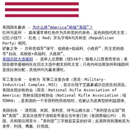
美国国名趣谈 - 
为什么将“America”称做“美国”？
红州与蓝州 - 媒体通常将红色作为共和党的代表色，蓝色则指代民主党；
记忆小技巧 - 红色（ Red）开头字母R与共和党（Republican 
Party）相同。

驴象之争 - 共和党倡导“保守、低税收+低福利、小政府”，民主党则倡
美国总统大选规则
 - 选举人总票数（现538个）随着人口普查而变动；美
国首都华盛顿特区在历次大选中都支持民主党；只有内布拉斯加州和缅因州
是按比例分配，其他州均为赢者通吃。

军工复合体 - 全称为 军事工业复合体（英语：Military-
Industrial Complex，MIC），首次出现于艾森豪威尔总统告别演说。

美国全国步枪协会（英语：National Rifle Association of 
America）简称全国步枪协会（National Rifle Association；缩
写NRA），是美国的一个非营利性民权组织，也被认为是典型的利益团体。

美国别名 - 漂亮国、米国、美利坚、绰号山姆大叔；“美利坚合众国”简
称“美国”，其首次使用于清朝皇帝退位当年签订的《各国禁烟公约》，民
国、共和国沿用至今，“美利坚”三字都是妥妥的好词；反美阵营则蔑称其为