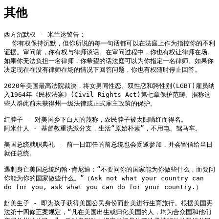
其他
西方沉默权 - 米兰达警告：

  你有权保持沉默，但你所说的每一句话都可以在法庭上作为指控你的不利
证据。审问前，你有权与律师谈话。在审问过程中，你也有权让律师在场。
如果你无法负担一名律师，你希望的话法庭可以为你指定一名律师。如果你
决定现在在没有律师在场的情况下回答问题，你也有权随时停止回答。

2020年美国最高法院裁决，将女男同性恋、双性恋和跨性别(LGBT)雇员纳
入1964年《民权法案》(Civil Rights Act)第七章保护范畴。据称这
些人群此前未获得州一级法律或正式雇主政策的保护。

红脖子 - 对美国乡下白人的蔑称，农民脖子被太阳晒红而得名。

阿米什人 - 基督教重洗派分支，生活“原始朴素”，不用电、驾马车。

美国总统就职典礼 - 前一日卸任的前总统也会受邀参加，并会留信给当日
就任总统。

遇刺身亡美国总统约翰·肯尼迪：“不要问你的国家能为你做些什么，而要问
你能为你的国家做些什么。”（Ask not what your country can 
do for you, ask what you can do for your country.）

赴美生子 - 即为孩子获得美国公民身份而赴美进行生育旅行。根据美国宪
法第十四修正案规定，“凡在美国出生或归化美国的人，均为合众国和他们