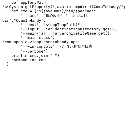
    def appTempPath = 
"${System.getProperty('java.io.tmpdir')}ComeInHandy/";

    def cmd = ["${javaHome}/bin/jpackage",

        "--name", "得心应手","--install-
dir","ComeInHandy",

        '--dest', "${appTempPath}",

        '--input', jar.destinationDirectory.get(),

        '--main-jar', jar.archiveFileName.get(),

        '--main-class', 
'com.openle.v1app.comeinhandy.App',

        '--win-console', // 显示控制台日志

        '--verbose']

    println cmd.join(" ")

    commandLine cmd
