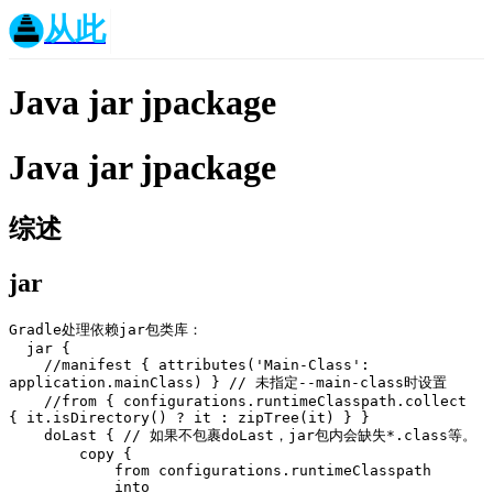
从此
Java jar jpackage
Java jar jpackage
综述
jar
Gradle处理依赖jar包类库：

  jar {

    //manifest { attributes('Main-Class': 
application.mainClass) } // 未指定--main-class时设置

    //from { configurations.runtimeClasspath.collect 
{ it.isDirectory() ? it : zipTree(it) } }

    doLast { // 如果不包裹doLast，jar包内会缺失*.class等。

        copy {

            from configurations.runtimeClasspath

            into 