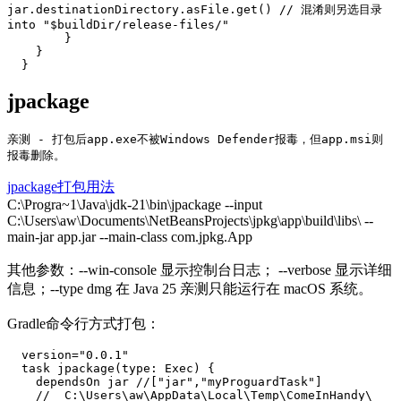
jar.destinationDirectory.asFile.get() // 混淆则另选目录 
into "$buildDir/release-files/"

        }

    }

jpackage
亲测 - 打包后app.exe不被Windows Defender报毒，但app.msi则
报毒删除。
jpackage打包用法
C:\Progra~1\Java\jdk-21\bin\jpackage --input
C:\Users\aw\Documents\NetBeansProjects\jpkg\app\build\libs\ --
main-jar app.jar --main-class com.jpkg.App
其他参数：--win-console 显示控制台日志； --verbose 显示详细
信息；--type dmg 在 Java 25 亲测只能运行在 macOS 系统。
Gradle命令行方式打包：
  version="0.0.1"

  task jpackage(type: Exec) {

    dependsOn jar //["jar","myProguardTask"]

    //  C:\Users\aw\AppData\Local\Temp\ComeInHandy\
