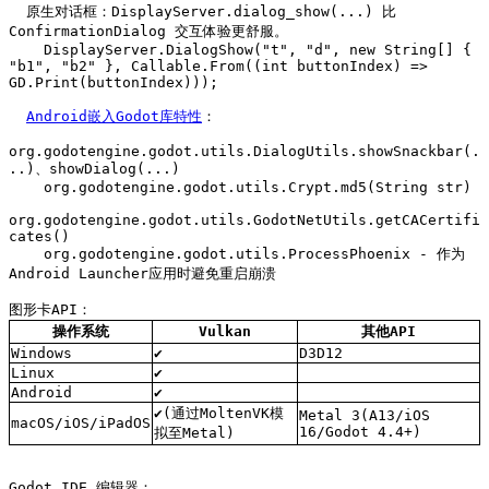
  原生对话框：DisplayServer.dialog_show(...) 比 
ConfirmationDialog 交互体验更舒服。

    DisplayServer.DialogShow("t", "d", new String[] { 
"b1", "b2" }, Callable.From((int buttonIndex) => 
GD.Print(buttonIndex)));

Android嵌入Godot库特性
：

org.godotengine.godot.utils.DialogUtils.showSnackbar(.
..)、showDialog(...)

    org.godotengine.godot.utils.Crypt.md5(String str)

org.godotengine.godot.utils.GodotNetUtils.getCACertifi
cates()

    org.godotengine.godot.utils.ProcessPhoenix - 作为
Android Launcher应用时避免重启崩溃

图形卡API：
操作系统
Vulkan
其他API
Windows
✔
D3D12
Linux
✔
Android
✔
✔(通过MoltenVK模
Metal 3(A13/iOS 
macOS/iOS/iPadOS
16/Godot 4.4+)
拟至Metal)
Godot IDE 编辑器：
