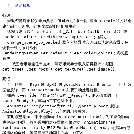
节点命名模板
特殊：

  游戏资源对象默认全局共享，但可通过“唯一化”或duplicate()方法创
建个副本，以免一处修改就影响全部引用处。

  线程异常（属性set中调）可用 _Callable.CallDeferred() 或 
_Node3D.CallDeferredThreadGroup("die"); 解决。

  change_scene_to_packed 载入大场景时会闪出默认灰色背景，色
调改一致可临时缓解 
RenderingServer.set_default_clear_color(color)；或彻底
解决：

    截图老场景盖住节点树，等新场景异步载入后再撤掉；截图 
get_tree().get_root().get_texture().get_image()。

死记：

  节点区别 - RigidBody3D PhysicsMaterial Bounce = 1 则为
完全反弹，而 CharacterBody3D 则要手动处理碰撞。

  如果 override 了自定义节点的 _Ready()，则必须先调一下 
base._Ready()，重写内置节点则不用。

  AnimationTree的active为true时，其anim_player指定的
AnimationPlayer.Play(...)的调用会失效。

  有时模型动画并非原地动画(In-place Animation)，为了避免动画
跳起越框问题，故可采用固定根骨骼的根运动（AnimationTree 
root_motion_track/UE5叫EnableRootMotion）方式，同步动画与
碰撞体的位移，等同固定了动画中心点，也可在 