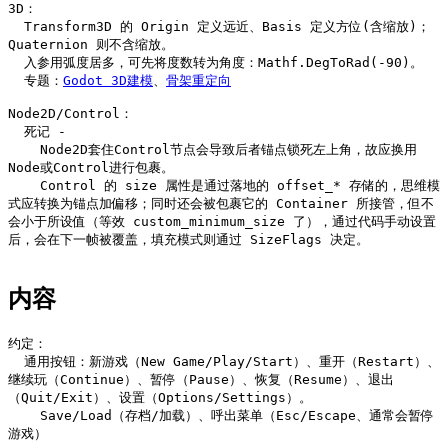
3D：

  Transform3D 的 Origin 定义远近、Basis 定义方位(含缩放)；
Quaternion 则不含缩放。

  入参用弧度居多，可先将度数转为角度：Mathf.DegToRad(-90)。

  专题：
Godot 3D建模
、
骨架重定向
Node2D/Control：

  死记 - 

    Node2D套住Control节点会导致后者锚点锁死左上角，故应换用
Node或Control进行包裹。

    Control 的 size 属性是通过落地的 offset_* 存储的，思维模
式应转换为锚点加偏移；同时还会被包裹它的 Container 所接管，但不
会小于所设值（等效 custom_minimum_size 了），通过代码手动设置
后，会在下一帧被覆盖，填充模式则通过 SizeFlags 决定。

内容
约定：

  通用按钮：新游戏（New Game/Play/Start）、重开（Restart）、
继续玩（Continue）、暂停（Pause）、恢复（Resume）、退出
（Quit/Exit）、设置（Options/Settings）。

    Save/Load（存档/加载）、呼出菜单（Esc/Escape、通常会暂停
游戏）
