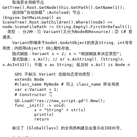
    取场景全局根节点 
GetTree().Root.GetNode(this.GetPath().GetName(1)); 

    或排除“自动加载”（Autoload）节点：
(Engine.GetMainLoop() as 
SceneTree).Root.GetChildren().Where((node) => 
node.SceneFilePath != String.Empty).FirstOrDefault();

  类型 - 分2种：① Variant(又分为Node和Resource)；② C# 普
通类。

    Variant即继承于Godot.GodotObject的类及String、int等常
用类，内部用object? Obj属性存放。

    隐式赋值：Variant x = 2; x = "根据赋值来决定类型"; 

    显式取值: x.As
(); // or x.AsString()、(String)x、
x.AsInt32(); 不能 x as String; 延后转 x.As
() is Node n
GDS 不标注 Variant 也能动态变动类型：

extends Node

#class_name MyNode # 写上 class_name 即全局类

var x:Variant = 1;

# Constructor 👇 
GD.Load
("res://new_script.gd").New();

func _init() -> void:

	x = "String" + str(x)

	print(x)

	return
    标注了 [GlobalClass] 的全局类构建后会显示在IDE向导。
