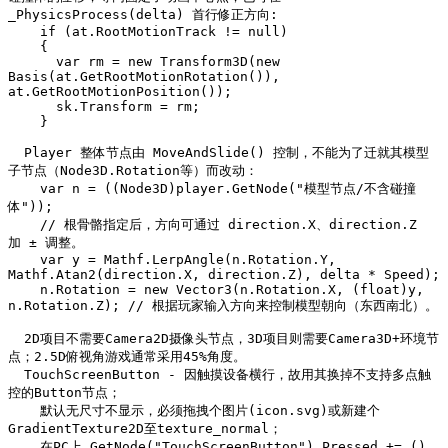
_PhysicsProcess(delta) 首行修正方向:

    if (at.RootMotionTrack != null)

    {

      var rm = new Transform3D(new 
Basis(at.GetRootMotionRotation()), 
at.GetRootMotionPosition());

      sk.Transform = rm;

    }

  Player 整体节点由 MoveAndSlide() 控制，不能为了迁就其模型
子节点（Node3D.Rotation等）而改动：

    var n = ((Node3D)player.GetNode("模型节点/不含碰撞
体"));

    // 根骨骼指定后，方向可通过 direction.X、direction.Z 
加 ± 调整。

    var y = Mathf.LerpAngle(n.Rotation.Y, 
Mathf.Atan2(direction.X, direction.Z), delta * Speed);

    n.Rotation = new Vector3(n.Rotation.X, (float)y, 
n.Rotation.Z); // 根据玩家输入方向来控制模型朝向（东西南北）。

  2D项目不需要Camera2D摄像头节点，3D项目则需要Camera3D+环境节
点；2.5D俯视角游戏通常采用45%角度。

  TouchScreenButton - 因触摸设备横行，故用其换掉不支持多点触
控的Button节点；

    默认无尺寸不显示，必须拖拽个图片(icon.svg)或新建个
GradientTexture2D至texture_normal；

    在PC上 GetNode
("TouchScreenButton").Pressed += () 