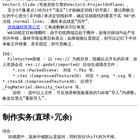
Vector3.Slide（等效其他引擎的Vector3.ProjectOnPlane）。

  至少3个像素点(3D为3个“顶点”)才能确定切线(切平面)，通过两侧点
位的中心差分(非均值)来决定切线斜率，确定后就能找到垂直于其 90°的
法线（normal line）；通俗来说就是“找平”。

游戏编程常用公式
：三角函数解决方位角度。

  WASD锁定目标绕圈时，由于切线两端总处于圈外，故每次移动均会产生
些许外移，最终导致远离目标原点；如果锁敌位置固定，则可以记忆下半径
来修正外移量，若非固定，则可忽略之。

IDE:

  FileSystem面板 - 以 res:// 为根目录，隐藏以点开头的目录，放
入资源会在 res://.godot/imported/ 自动生成缓存文件：

    *.scn（PackedScene） 对应 *.fbx 等。

    *.ctex（CompressedTexture2D） 对应 *.png、*.svg 等；
*.ctex3d（CompressedTexture3D） 仅用于 
_FogMaterial.density_texture 等。

    说明 - 选中以上文件，可在场景树面板紧挨的Tab项“导入”内调整,
修改后需点“重新导入”。
制作实务(直球+冗余)
综合：

  3D视图中，鼠标中键默认是旋转，同时按住Shift则为平移。
