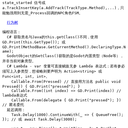
state_started 信号或 
a.TrackInsertKey(a.AddTrack(TrackType.Method),...)，只
能勉强用到无需_Process回调的NPC角色FSM。

行为树
编程语言：

  C# 获取类名与Java的this.getClass()不同，使用 
GD.Print(this.GetType()); 或 
GD.Print(MethodBase.GetCurrentMethod().DeclaringType.N
ame);

  GodotObject的GetClass()获取的是Godot内置类型（Node等），
并非当前对象类型。

  C# Lambda - var 变量可直接赋值无参 Lambda 表达式；若有参必
须写上入参类型，想省略则要声明为 Action<string> 或 
Func<int, int, int>。

    Callable.From(Pressed) // 直接用方法名 public void 
Pressed() { GD.Print("pressed"); }

    Callable.From((int index) => GD.Print(index)) // 
lambda表达式

    Callable.From(delegate { GD.Print("pressed"); }) 
// 匿名委托

  延迟调用：

    Task.Delay(1000).ContinueWith(_ => { QueueFree(); 
}); // 或 await Task.Delay(3000);
