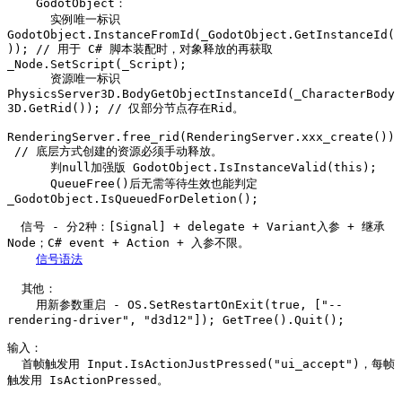
    GodotObject：

      实例唯一标识 
GodotObject.InstanceFromId(_GodotObject.GetInstanceId(
)); // 用于 C# 脚本装配时，对象释放的再获取 
_Node.SetScript(_Script);

      资源唯一标识 
PhysicsServer3D.BodyGetObjectInstanceId(_CharacterBody
3D.GetRid()); // 仅部分节点存在Rid。

RenderingServer.free_rid(RenderingServer.xxx_create())
 // 底层方式创建的资源必须手动释放。

      判null加强版 GodotObject.IsInstanceValid(this);

      QueueFree()后无需等待生效也能判定 
_GodotObject.IsQueuedForDeletion();

  信号 - 分2种：[Signal] + delegate + Variant入参 + 继承
Node；C# event + Action
 + 入参不限。

信号语法
  其他：

    用新参数重启 - OS.SetRestartOnExit(true, ["--
rendering-driver", "d3d12"]); GetTree().Quit();

输入：

  首帧触发用 Input.IsActionJustPressed("ui_accept")，每帧
触发用 IsActionPressed。
