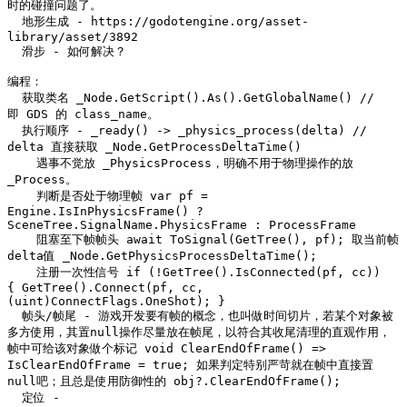
时的碰撞问题了。

  地形生成 - https://godotengine.org/asset-
library/asset/3892

  滑步 - 如何解决？

编程：

  获取类名 _Node.GetScript().As
().GetGlobalName() // 
即 GDS 的 class_name。

  执行顺序 - _ready() -> _physics_process(delta) // 
delta 直接获取 _Node.GetProcessDeltaTime()

    遇事不觉放 _PhysicsProcess，明确不用于物理操作的放 
_Process。

    判断是否处于物理帧 var pf = 
Engine.IsInPhysicsFrame() ? 
SceneTree.SignalName.PhysicsFrame : ProcessFrame

    阻塞至下帧帧头 await ToSignal(GetTree(), pf); 取当前帧
delta值 _Node.GetPhysicsProcessDeltaTime();

    注册一次性信号 if (!GetTree().IsConnected(pf, cc)) 
{ GetTree().Connect(pf, cc, 
(uint)ConnectFlags.OneShot); }

  帧头/帧尾 - 游戏开发要有帧的概念，也叫做时间切片，若某个对象被
多方使用，其置null操作尽量放在帧尾，以符合其收尾清理的直观作用，
帧中可给该对象做个标记 void ClearEndOfFrame() => 
IsClearEndOfFrame = true; 如果判定特别严苛就在帧中直接置
null吧；且总是使用防御性的 obj?.ClearEndOfFrame();

  定位 - 
