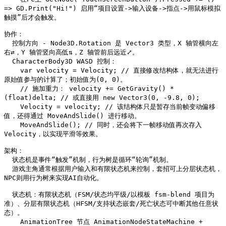
=> GD.Print("Hi!") 启用“项目设置->输入设备->指点->用鼠标模拟
触摸”后才会触发。

协作：

  控制方向 - Node3D.Rotation 是 Vector3 类型，X 轴管横向左
右⇄，Y 轴管竖向高低⇅，Z 轴管前后远近⤢。

  CharacterBody3D WASD 控制：

    var velocity = Velocity; // 直接修改结构体，就无法进行
原始值参与的计算了；初始值为(0, 0)。

    // 施加重力： velocity += GetGravity() * 
(float)delta; // 或直接用 new Vector3(0, -9.8, 0);

    Velocity = velocity; // 该结构体只是暂存当前帧变动偏移
值，还得通过 MoveAndSlide() 进行移动。

    MoveAndSlide(); // 同时，还会将下一帧移动值再次存入 
Velocity，以实现平滑等效果。

架构：

  状态机是事件“触发”机制，行为树是循环“轮询”机制。

  游戏主角通常根据用户输入和有限状态机来控制，套招可上分层状态机，
NPC则用行为树来实现AI自动化。

  状态机：有限状态机（FSM/状态均平级/以模板 fsm-blend 项目为
准）、分层有限状态机（HFSM/支持状态嵌套/死亡状态可中断其他任意状
态）。

    AnimationTree 节点 AnimationNodeStateMachine + 