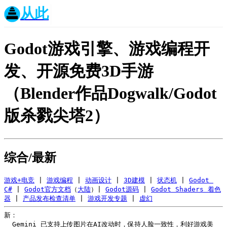
从此
Godot游戏引擎、游戏编程开
发、开源免费3D手游
（Blender作品Dogwalk/Godot
版杀戮尖塔2）
综合/最新
游戏+电竞
 | 
游戏编程
 | 
动画设计
 | 
3D建模
 | 
状态机
 | 
Godot 
C#
 | 
Godot官方文档
（
大陆
）| 
Godot源码
 | 
Godot Shaders 着色
器
 | 
产品发布检查清单
 | 
游戏开发专题
 | 
虚幻
新：

  Gemini 已支持上传图片在AI改动时，保持人脸一致性，利好游戏美