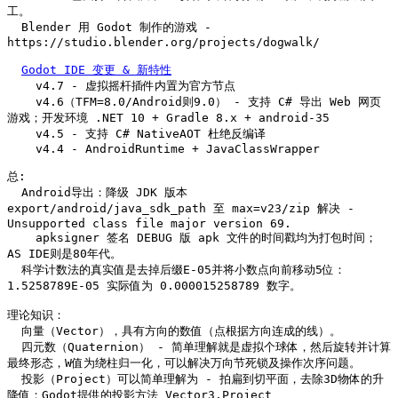
工。

  Blender 用 Godot 制作的游戏 - 
https://studio.blender.org/projects/dogwalk/

Godot IDE 变更 & 新特性
    v4.7 - 虚拟摇杆插件内置为官方节点

    v4.6（TFM=8.0/Android则9.0） - 支持 C# 导出 Web 网页
游戏；开发环境 .NET 10 + Gradle 8.x + android-35

    v4.5 - 支持 C# NativeAOT 杜绝反编译

    v4.4 - AndroidRuntime + JavaClassWrapper

总:

  Android导出：降级 JDK 版本 
export/android/java_sdk_path 至 max=v23/zip 解决 - 
Unsupported class file major version 69.

    apksigner 签名 DEBUG 版 apk 文件的时间戳均为打包时间；
AS IDE则是80年代。

  科学计数法的真实值是去掉后缀E-05并将小数点向前移动5位：
1.5258789E-05 实际值为 0.000015258789 数字。

理论知识：

  向量（Vector），具有方向的数值（点根据方向连成的线）。

  四元数（Quaternion） - 简单理解就是虚拟个球体，然后旋转并计算
最终形态，W值为绕柱归一化，可以解决万向节死锁及操作次序问题。

  投影（Project）可以简单理解为 - 拍扁到切平面，去除3D物体的升
降值；Godot提供的投影方法 Vector3.Project、