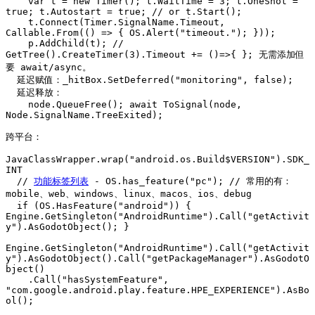
    var t = new Timer(); t.WaitTime = 3; t.OneShot = 
true; t.Autostart = true; // or t.Start();

    t.Connect(Timer.SignalName.Timeout, 
Callable.From(() => { OS.Alert("timeout."); }));

    p.AddChild(t); // 
GetTree().CreateTimer(3).Timeout += ()=>{ }; 无需添加但
要 await/async。

  延迟赋值：_hitBox.SetDeferred("monitoring", false);

  延迟释放：

    node.QueueFree(); await ToSignal(node, 
Node.SignalName.TreeExited);

跨平台：

JavaClassWrapper.wrap("android.os.Build$VERSION").SDK_
INT

  // 
功能标签列表
 - OS.has_feature("pc"); // 常用的有：
mobile、web、windows、linux、macos、ios、debug

  if (OS.HasFeature("android")) { 
Engine.GetSingleton("AndroidRuntime").Call("getActivit
y").AsGodotObject(); }

Engine.GetSingleton("AndroidRuntime").Call("getActivit
y").AsGodotObject().Call("getPackageManager").AsGodotO
bject()

    .Call("hasSystemFeature", 
"com.google.android.play.feature.HPE_EXPERIENCE").AsBo
ol();
