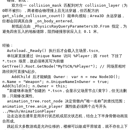
  碰撞、射线：

    双方任一 collision_mask 匹配到对方 collision_layer（为
0即不被扫），两者都会物理撞上且无法穿越，但匹配方的 
get_slide_collision_count() 能单向感知；Area3D 永远穿越，
但都会回调其自身 _on_body_entered。

    射线起点由 _PhysicsRayQueryParameters3D.From 指定，为
避免四舍五入的地板缝隙，阻挡碰撞形状应入土 0.1 米。

经验：

  Autoload._Ready() 执行后才会载入主场景.tscn。

  单玩家直接通过 Unique Name 访问 %Player；因 root 下挂了 
*.tscn 场景，故必须将其写为前缀 
GetTree().Root.GetNode("MyTSCN/%Player"); // 同场景相对
路径则可直接%起步。

    AddChild 后才能赋值 Owner： var n = new Node3D(); 
n.Name = "Weapon"; n.UniqueNameInOwner = true; 
AddChild(n); n.Owner = this;

  “新建继承场景”创建的 *.tscn，会显示父场景节点(黄字)，但无法删
除，只能修改属性。

  animation_tree.root_node 决定骨骼内“唯一名称”的查找范围；
animation_tree.anim_player 属性值必须两个点号开头 
../Mesh/AnimationPlayer

  边走边攻击通常是用并行状态机或层次状态机，结合上下半身骨骼动画混
合而成。

  跳起后大多数游戏是允许位移的，楼梯可以做成平滑坡道，就不存在上下