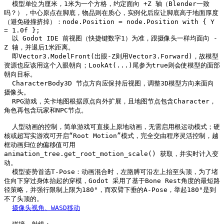
  模型单位为厘米，1米为一个方格，约定面向 +Z 轴（Blender一致
吗？），中心原点在脚底，物品则在质心，实例化后应让脚底高于地面厚度
（避免碰撞挤掉）：node.Position = node.Position with { Y 
= 1.0f };

  以 Godot IDE 前视图（快捷键数字1）为准，跟摄像头一样均面向 -
Z 轴，并退后1米距离。

  即Vector3.ModelFront(出眼-Z则用Vector3.Forward)，故模型
资源也应该用这个入眼朝向；LookAt(...)尾参为true则会使模型的面部
朝向目标。

  CharacterBody3D 节点方向应保持后视图，调整3D模型方向来面向
摄像头。

  RPG游戏，关卡地图根据原点向外扩展，且地图节点包含Character，
角色再包含玩家和NPC节点。

  人型动画的控制，简单游戏可直接上原地动画，无需启用根运动模式；硬
核或超写实游戏可开启“Root Motion”模式，完全交由程序灵活控制，越
框动画归位的偏移值可用 
animation_tree.get_root_motion_scale() 获取，并实时计入变
动。

  模型姿势首选T-Pose：动画混合时，左胳膊可沿左上抬至头顶，为了堵
住向下穿过身体抬起的穿模，Godot 采用了基于Bone Rest角度的最短路
径策略，并强行限制上限为180°，而双臂下垂的A-Pose，举起180°是到
不了头顶的。

摄像头视角、WASD移动