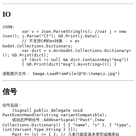
IO
JSON:

        var v = Json.ParseString(rs); //var j = new 
Json(); j.Parse("{}"); GD.Print(j.Data);

        // 不支持C#的as转换 - v as 
Godot.Collections.Dictionary;

        var dict = v.As<Godot.Collections.Dictionary>
(); GD.Print(dict);

        if (dict != null && dict.ContainsKey("msg"))

        { GD.Print(dict["msg"].As<string>()); }

信号
信号实战：

    [Signal] public delegate void 
PastEventHandler(string variantCompatible);

    或动态声明信号：AddUserSignal("Past",[new 
Collections.Dictionary() { { "name", "s" }, { "type", 
(int)Variant.Type.String } }]);

    Past += (v) => { }; // 入参只能是基本类型或继承自