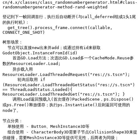
cn/4.x/classes/class_randomnumbergenerator.html#class-
randomnumbergenerator-method-rand-weighted

登记到下一帧回调首行，执行后自动断开(与call_deferred组成1头1尾
的执行时机)：

  get_tree().process_frame.connect(callable, 
CONNECT_ONE_SHOT)

树形场景：

  节点可以直接new出来并add；或通过持有id来获取 
GodotObject.InstanceFromId(id)

    首选GD.Load方法；次选比GD.Load多一个CacheMode.Reuse参
数的ResourceLoader.Load; 

    异步载入用
ResourceLoader.LoadThreadedRequest("res://s.tscn"); 

      轮询后取用 if 
(ResourceLoader.LoadThreadedGetStatus("res://s.tscn") 
== ThreadLoadStatus.Loaded){ 
ResourceLoader.LoadThreadedGet("res://s.tscn"); }

    调用Load返回预载入(首次缓存)PackedScene，ps.Dispose()
或ps.Free()释放缓存；执行ps.Instantiate()后则返回可使用的
node了。

节点分类：

  单独使用 - Button、MeshInstance3D等

  组合使用 - CharacterBody3D需要子节点CollisionShape3D来提
供碰撞，需要MeshInstance3D等提供可见性，后两者为同级；
