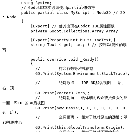
        using System;

        // Godot脚本类必须使用partial修饰符

        public partial class MyScript : Node3D // 2D 
: Node

        {

            [Export] // 使其出现在Godot IDE属性面板

            private Godot.Collections.Array
 Array;

            [Export(PropertyHint.MultilineText)]

            string Text { get; set; } // 控制C#属性的读
写

            public override void _Ready()

            {

              //	打印行数等堆栈信息

              GD.Print(System.Environment.StackTrace);

              //	绝对原点 - IDE 3D默认视图 - 后、
右、顶

              GD.Print(Vector3.Zero);

              //	绝对朝向 - 物体朝向观众或摄像头的那
一面，即IDE的3D后视图

              GD.Print(new Basis(1, 0, 0, 0, 1, 0, 0, 
0, 1));

              //	全局距离 - 相对于绝对原点的远近；即
3D视图中心

              GD.Print(this.GlobalTransform.Origin);
