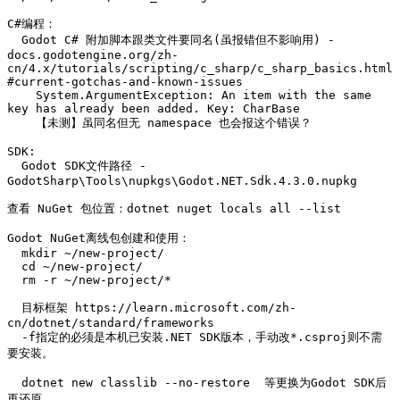
C#编程：

  Godot C# 附加脚本跟类文件要同名(虽报错但不影响用) - 
docs.godotengine.org/zh-
cn/4.x/tutorials/scripting/c_sharp/c_sharp_basics.html
#current-gotchas-and-known-issues

    System.ArgumentException: An item with the same 
key has already been added. Key: CharBase

    【未测】虽同名但无 namespace 也会报这个错误？

SDK:

  Godot SDK文件路径 - 
GodotSharp\Tools\nupkgs\Godot.NET.Sdk.4.3.0.nupkg

查看 NuGet 包位置：dotnet nuget locals all --list

Godot NuGet离线包创建和使用：

  mkdir ~/new-project/

  cd ~/new-project/

  rm -r ~/new-project/*

  目标框架 https://learn.microsoft.com/zh-
cn/dotnet/standard/frameworks

  -f指定的必须是本机已安装.NET SDK版本，手动改*.csproj则不需
要安装。

  dotnet new classlib --no-restore  等更换为Godot SDK后
再还原。
