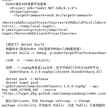
  Godot项目SDK需要手动更换：

    <Project Sdk="Godot.NET.Sdk/4.3.0">

    <PropertyGroup>

      <TargetFramework>net6.0</TargetFramework>

<RestoreAdditionalProjectSources>$(MSBuildThisFileDire
ctory)/../temp/local-nuget/; 
D:\main\person\projects\temp\local-
nuget</RestoreAdditionalProjectSources>

    ...

  [测试下] dotnet build

  构建命令(取自Godot IDE选项卡MSBuild构建选项)：

  dotnet build -c Debug -p:GodotTargetPlatform=windows

  code -n  ~/new-project/

  说明 - *.nupkg本质是zip文件，且字节码dll不区分x64等平台： 

    GodotSharp.4.3.0.nupkg\lib\net6.0\GodotSharp.dll

  dotnet pack -c Release

  dotnet nuget push 
".godot\mono\temp\bin\Release\x.1.0.0.nupkg" --api-
key YOUR_GITHUB_PAT --source 
"https://nuget.pkg.github.com/iwangxiaodong/index.json
"

  默认为Private，可在 Package settings -> Change 
package visibility 手动改为 Public，注意 Public 只是指能对