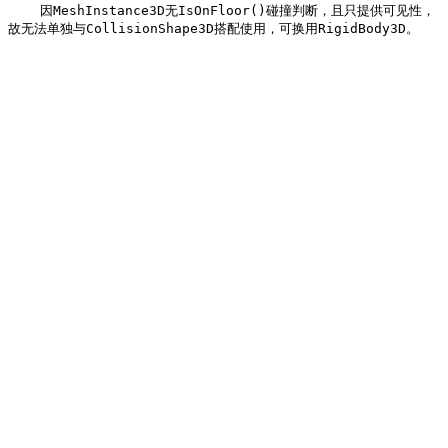
    因MeshInstance3D无IsOnFloor()碰撞判断，且只提供可见性，