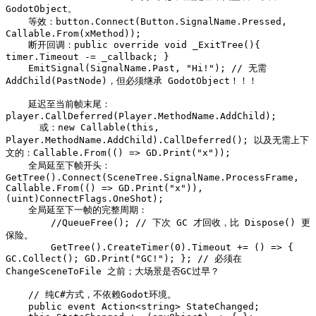
GodotObject。

    等效：button.Connect(Button.SignalName.Pressed, 
Callable.From(xMethod));

    断开回调：public override void _ExitTree(){ 
timer.Timeout -= _callback; }

    EmitSignal(SignalName.Past, "Hi!"); // 无需 
AddChild(PastNode)，但必须继承 GodotObject！！！

    延迟至当前帧末尾：
player.CallDeferred(Player.MethodName.AddChild);

      或：new Callable(this, 
Player.MethodName.AddChild).CallDeferred(); 以及无需上下
文的：Callable.From(() => GD.Print("x"));

    全局延至下帧开头：
GetTree().Connect(SceneTree.SignalName.ProcessFrame, 
Callable.From(() => GD.Print("x")), 
(uint)ConnectFlags.OneShot);

    全局延至下一帧的完整周期：

	//QueueFree(); // 下次 GC 才回收，比 Dispose() 更
保险。

	GetTree().CreateTimer(0).Timeout += () => { 
GC.Collect(); GD.Print("GC!"); }; // 必须在 
ChangeSceneToFile 之前；大场景是否GC过早？

    // 纯C#方式，不依赖Godot环境。

    public event Action<string> StateChanged;
