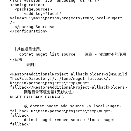
<?xml version="1.0" encoding="utf-8"?>

<configuration>

  <packageSources>

      <add key="local" 
value="D:\main\person\projects\temp\local-nuget" 
/>

  </packageSources>

  [其他项目使用]

    dotnet nuget list source    注意 - 添加时不能使用
~/写法

      [未测] 

<RestoreAdditionalProjectFallbackFolders>$(MSBuild
ThisFileDirectory)/../temp/nuget-fallback/; 
D:\main\person\projects\temp\nuget-
fallback</RestoreAdditionalProjectFallbackFolders>

      回退目录环境变量(无默认值) - 
NUGET_FALLBACK_PACKAGES

      或 dotnet nuget add source -n local-nuget-
fallback D:\main\person\projects\temp\nuget-
fallback

      dotnet nuget remove source 'local-nuget-
fallback'
