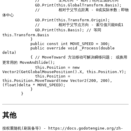
              //	全局方向 - 相对于绝对正面的方向

              GD.Print(this.GlobalTransform.Basis);

              //	相对于父节点距离 - 0或实际米数；即物
体中心

              GD.Print(this.Transform.Origin);

              //	相对于父节点方向 - 索引值只能0或1

              GD.Print(this.Basis); // 等同
this.Transform.Basis

            }

            public const int MOVE_SPEED = 300;

            public override void _Process(double 
delta)

            { // MoveToward 方法移动可解决瞬移问题； 或换用
更常用的 MoveAndSlide();

              this.Position = new 
Vector2(GetGlobalMousePosition().X, this.Position.Y);

              this.Position = 
this.Position.MoveToward(new Vector2(200, 200), 
(float)delta * MOVE_SPEED);

            }

        }        

其他
按权重随机(刷装备等) - https://docs.godotengine.org/zh-