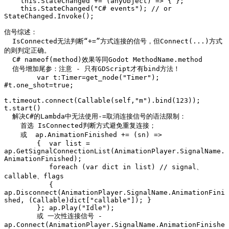
    this.StateChanged += (anyObject) => { };

    this.StateChanged("C# events"); // or 
StateChanged.Invoke();

信号综述：

  IsConnected无法判断“+=”方式连接的信号，但Connect(...)方式
的则判定正确。

  C# nameof(method)效果等同Godot MethodName.method

  信号增加尾参：注意 - 只有GDScript才有bind方法！

	var t:Timer=get_node("Timer"); 
#t.one_shot=true;

t.timeout.connect(Callable(self,"m").bind(123)); 
t.start()

  解决C#的Lambda中无法使用-=取消连接信号的语法限制：

    首选 IsConnected判断方式避免重复连接；

    或  ap.AnimationFinished += (sn) =>

	{  var list = 
ap.GetSignalConnectionList(AnimationPlayer.SignalName.
AnimationFinished);

	   foreach (var dict in list) // signal、
callable、flags

	   { 
ap.Disconnect(AnimationPlayer.SignalName.AnimationFini
shed, (Callable)dict["callable"]); }

	}; ap.Play("Idle");

        或 一次性连接信号 - 
ap.Connect(AnimationPlayer.SignalName.AnimationFinishe