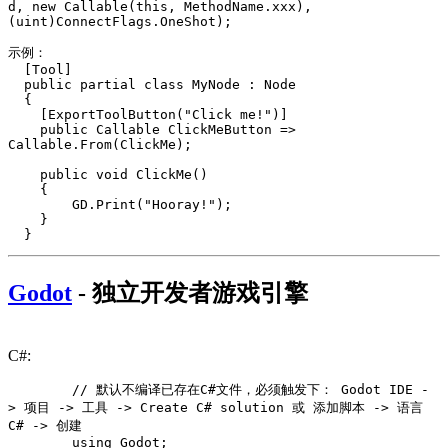
d, new Callable(this, MethodName.xxx), 
(uint)ConnectFlags.OneShot);

示例：

  [Tool]

  public partial class MyNode : Node

  {

    [ExportToolButton("Click me!")]

    public Callable ClickMeButton => 
Callable.From(ClickMe);

    public void ClickMe()

    {

        GD.Print("Hooray!");

    }

Godot
- 独立开发者游戏引擎
C#:
        // 默认不编译已存在C#文件，必须触发下： Godot IDE -
> 项目 -> 工具 -> Create C# solution 或 添加脚本 -> 语言 
C# -> 创建

        using Godot;
