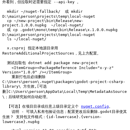
外看到，但拉取时还需要指定 --api-key 。

  mkdir ~/nuget-fallback/  或 mkdir 
D:\main\person\projects\temp\local-nuget

  cp ~/new-project\bin\Release\new-
project.1.0.0.nupkg  ~/local-nuget/

  或 cp .godot\mono\temp\bin\Release\x.1.0.0.nupkg  
D:\main\person\projects\temp\local-nuget

  ls ~/local-nuget/

  x.csproj 指定本地源目录用 
RestoreAdditionalProjectSources，见上方配置。

  测试拉取包 dotnet add package new-project

    <ItemGroup><PackageReference Include="x-y-z" 
Version="1.0.0" /></ItemGroup>

    重新打包后必须删除 
C:\Users\person\.nuget\packages\godot-project-csharp-
library\ 方生效,[可选
删]C:\Users\person\AppData\Local\Temp\MetadataAsSource
\；后续研究如何自动处理。

  【可选】在项目目录或任意上级目录定义个 
nuget.config
。

    说明 - 可填入私有包验证信息；配置更改后应删除.godot目录使其
生效？ 支持包文件格式：{id-lowercase}.{version-